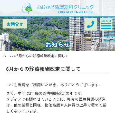
Toggle na
MENU
お知らせ
ホーム
»
6月からの診療報酬改定に関して
6月からの診療報酬改定に関して
いつも当院をご利用いただき，ありがとうございます．
さて，本年は2年毎の診療報酬改定の年です．
メディアでも賑わせているように，昨今の医療機関の経営
は，他の業種と同様，物価高騰や人件費の上昇で極めて厳
しくなっています．