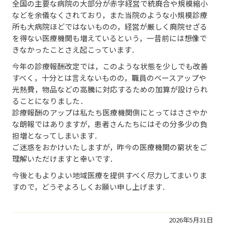
全国の主要な病院の大部分が赤字経営で統廃合や規模縮小
などを余儀なくされており，また当院のような小規模診療
所も大病院ほどではないものの，経営が厳しく廃院せざる
を得ない医療機関も増えているという，一昔前には想像で
きなかったことさえ起こっています．
今年の診療報酬改定では，このような状態を少しでも改善
すべく，十分とは言えないものの，職員のベースアップや
光熱費，物品などの高騰に対応するための加算が設けられ
ることになりました．
診療報酬のアップは私たち医療機関側にとってはささやか
な朗報ではありますが，患者さんたちにはその分多少の負
担増となってしまいます．
ご迷惑をおかけいたしますが，昨今の医療機関の窮状をご
理解いただけますと幸いです．
今後ともよりよい地域医療を提供すべく尽力してまいりま
すので，どうぞよろしくお願い申し上げます．
2026年5月31日