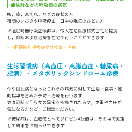
症候群などの呼吸器の病気
咳，痰，息切れ，などの症状の方
夜間のいびきや呼吸停止，日中の眠気のひどい方
※睡眠時無呼吸症候群は，帝人在宅医療株式会社と提携
し，診断および治療を在宅で行うことができます．
> > 睡眠時無呼吸症候群検査・治療
生活習慣病（高血圧・高脂血症・糖尿病・
肥満）・メタボリックシンドローム診療
今や国民病となったこれらの病気に対して生活・食事・運
動指導を含めた予防・治療を行います.
健康診断で何らかの異常を指摘された方や，体重や血圧が
気になる方など，ご相談ください.
※糖尿病は，血糖値とヘモグロビンA1c値は，その場で測定
して結果をお知らせできます．