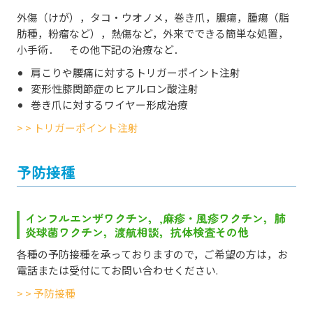
外傷（けが），タコ・ウオノメ，巻き爪，膿瘍，腫瘍（脂
肪種，粉瘤など），熱傷など，外来でできる簡単な処置，
小手術． その他下記の治療など．
肩こりや腰痛に対するトリガーポイント注射
変形性膝関節症のヒアルロン酸注射
巻き爪に対するワイヤー形成治療
> > トリガーポイント注射
予防接種
インフルエンザワクチン，,麻疹・風疹ワクチン，肺
炎球菌ワクチン，渡航相談，抗体検査その他
各種の予防接種を承っておりますので，ご希望の方は，お
電話または受付にてお問い合わせください.
> > 予防接種