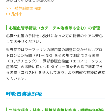
> >下肢静脈瘤の治療
> >足外来
心臓血管手術後（カテーテル治療等も含む）の管理
心臓や血管の手術をお受けになった方の術後のケアは安心
してお任せください．
※当院ではワーファリンの服用量の調整に欠かせないプロ
トロンビン時間（PT－INR）をその場で測定できる装置
（コアグチェック），深部静脈血栓症（エコノミークラス
症候群）の診断に役立つD-ダイマー値をその場で測定でき
る装置（コバスH）を導入しており，より的確な診療に役立
てています．
呼吸器疾患診療
気管支喘息・肺炎・慢性閉塞性肺疾患・睡眠時無呼吸