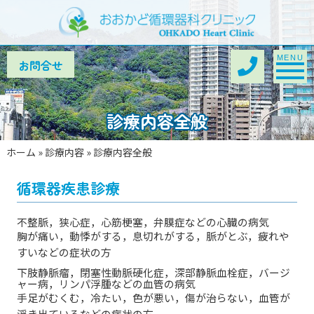
Toggle na
MENU
診療内容全般
ホーム
»
診療内容
»
診療内容全般
循環器疾患診療
不整脈，狭心症，心筋梗塞，弁膜症などの心臓の病気
胸が痛い，動悸がする，息切れがする，脈がとぶ，疲れや
すいなどの症状の方
下肢静脈瘤，閉塞性動脈硬化症，深部静脈血栓症，バージ
ャー病，リンパ浮腫などの血管の病気
手足がむくむ，冷たい，色が悪い，傷が治らない，血管が
浮き出ているなどの症状の方