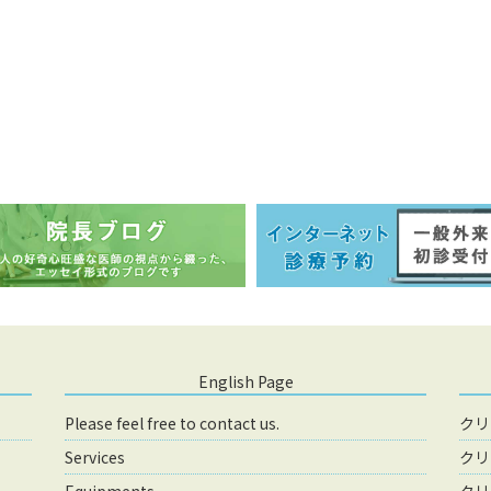
English Page
Please feel free to contact us.
クリ
Services
クリ
Equipments
クリ