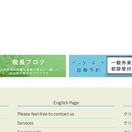
English Page
Please feel free to contact us.
クリ
Services
クリ
Equipments
クリ