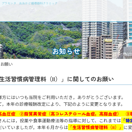
瘤 プラセンタ おおかど循環器科クリニック
お知らせ
のお願い
生活習慣病管理料（II）」に関してのお願い
様方にはいつも当院をご利用いただき，ありがとうございます。
て，本年の診療報酬改定により、下記のように変更となります。
高血圧症 ②脂質異常症（高コレステロール血症，高脂血症） ③
さんには，投薬や食事運動療法等の指導に対して、これまでは
「特
だいていましたが，本年６月からは
「生活習慣病管理料（II）」
に