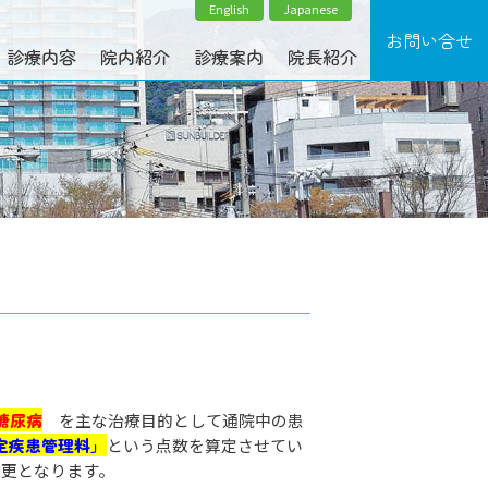
English
Japanese
診療内容
院内紹介
診療案内
院長紹介
糖尿病
を主な治療目的として通院中の患
定疾患管理料」
という点数を算定させてい
変更となります。