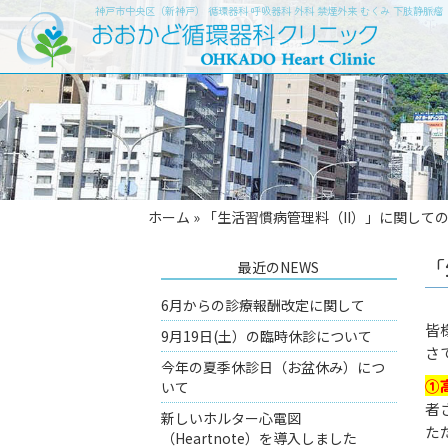
神戸市中央区（新神戸） 循環器科 呼吸器科 外科 禁煙外来 むくみ 下肢静脈
ホーム
»
「生活習慣病管理料（II）」に関して
「
最近のNEWS
6月からの診療報酬改定に関して
皆
9月19日(土）の臨時休診について
さ
今年の夏季休診日（お盆休み）につ
①
いて
者
新しいホルター心電図
た
（Heartnote）を導入しました