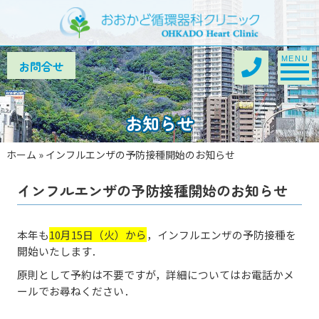
Toggle na
MENU
お知らせ
ホーム
»
インフルエンザの予防接種開始のお知らせ
インフルエンザの予防接種開始のお知らせ
本年も
10月15日（火）から
，インフルエンザの予防接種を
開始いたします．
原則として予約は不要ですが，詳細についてはお電話かメ
ールでお尋ねください．