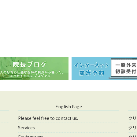
English Page
Please feel free to contact us.
クリ
Services
クリ
Equipments
クリ