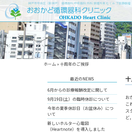
神戸市中央区（新神戸） 循環器科 呼吸器科 外科 禁煙外来 むくみ 下肢静脈
ホーム
»
十周年のご挨拶
十
最近のNEWS
6月からの診療報酬改定に関して
お
9月19日(土）の臨時休診について
こ
今年の夏季休診日（お盆休み）につ
ス
いて
ど
新しいホルター心電図
（Heartnote）を導入しました