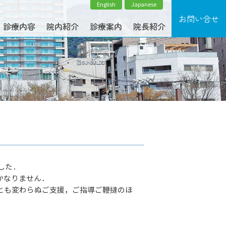
English
Japanese
診療内容
院内紹介
診療案内
院長紹介
した．
かなりません．
とも変わらぬご支援，ご指導ご鞭撻のほ