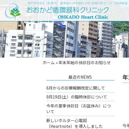
神戸市中央区（新神戸） 循環器科 呼吸器科 外科 禁煙外来 むくみ 下肢静脈
ホーム
»
年末年始の休診日のお知らせ
年
最近のNEWS
6月からの診療報酬改定に関して
9月19日(土）の臨時休診について
今年の夏季休診日（お盆休み）につ
いて
新しいホルター心電図
今
（Heartnote）を導入しました