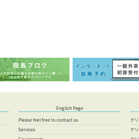
English Page
Please feel free to contact us.
クリ
Services
クリ
Equipments
クリ