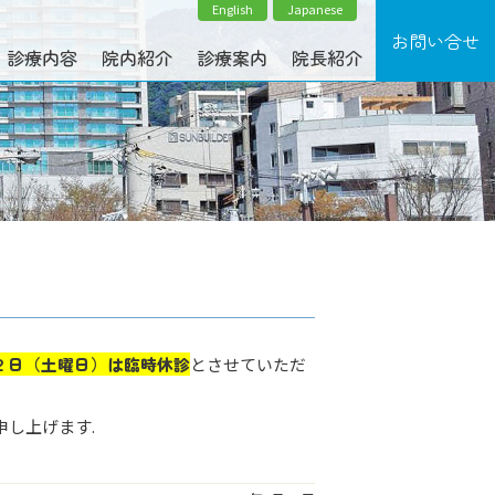
English
Japanese
診療内容
院内紹介
診療案内
院長紹介
２日（土曜日）は臨時
休診
とさせていただ
し上げます.