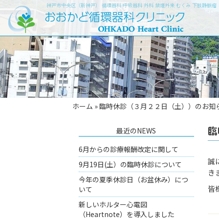
神戸市中央区（新神戸） 循環器科 呼吸器科 外科 禁煙外来 むくみ 下肢静脈
ホーム
»
臨時休診（３月２２日（土））のお知
臨
最近のNEWS
6月からの診療報酬改定に関して
誠
9月19日(土）の臨時休診について
き
今年の夏季休診日（お盆休み）につ
皆
いて
新しいホルター心電図
（Heartnote）を導入しました