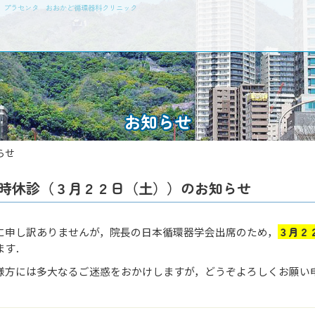
瘤 プラセンタ おおかど循環器科クリニック
お知らせ
らせ
時休診（３月２２日（土））のお知らせ
に申し訳ありませんが，院長の日本循環器学会出席のため，
３月２
ます．
様方には多大なるご迷惑をおかけしますが，どうぞよろしくお願い申