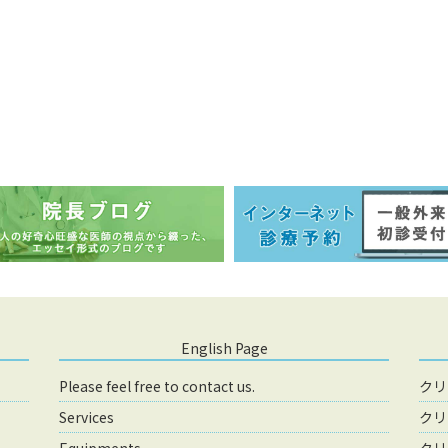
English Page
Please feel free to contact us.
クリ
Services
クリ
Equipments
クリ