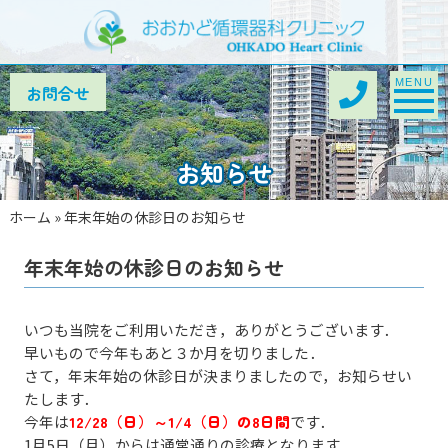
Toggle na
MENU
お知らせ
ホーム
»
年末年始の休診日のお知らせ
年末年始の休診日のお知らせ
いつも当院をご利用いただき，ありがとうございます．
早いもので今年もあと３か月を切りました．
さて，
年末年始の休診日が決まりましたので，お知らせい
たします．
今年は
12/28
（日）～1/4
（日）
の8日間
です．
1月5日（月）からは通常通りの診療となります．