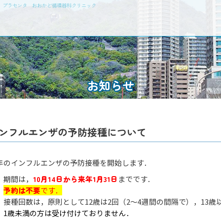
瘤 プラセンタ おおかど循環器科クリニック
お知らせ
ンフルエンザの予防接種について
年のインフルエンザの予防接種を開始します．
 期間は，
10月
14
日
から来年1月31日
までです．
◆
予約は不要
です．
 接種回数は，原則として12歳は2回（2～4週間の間隔で），13歳
 1歳未満の方は受け付けておりません．