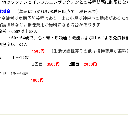
◆
他のワクチンとインフルエンザワクチンとの接種間隔に制限はな
種料金
（年齢はいずれも接種日時点で 税込みで）
高齢者は定期予防接種であり，また小児は神戸市の助成があるため
保護世帯など，接種費用が無料になる場合があります．
齢者
・
65歳以上の人
・
60～64歳で，心・腎・呼吸器の機能およびHIVによる免疫
同程度以上の人
1500円
（生活保護世帯その他は接種費用が無料
児 １～12歳
1回目
3500
円
2回目
2000円
の他
13～64歳
4000円