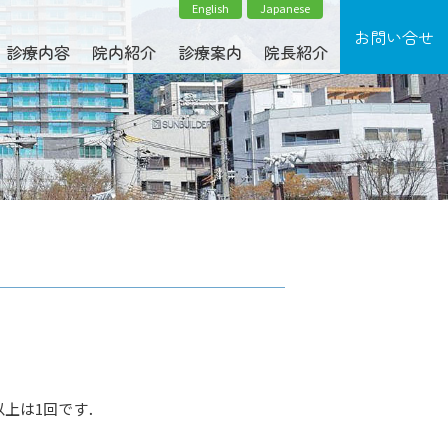
English
Japanese
診療内容
院内紹介
診療案内
院長紹介
以上は1回です．