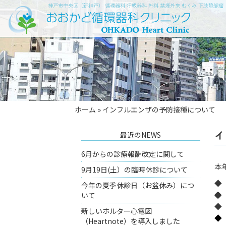
神戸市中央区（新神戸） 循環器科 呼吸器科 外科 禁煙外来 むくみ 下肢静脈
ホーム
»
インフルエンザの予防接種について
イ
最近のNEWS
6月からの診療報酬改定に関して
本
9月19日(土）の臨時休診について
◆
今年の夏季休診日（お盆休み）につ
いて
◆
新しいホルター心電図
◆
（Heartnote）を導入しました