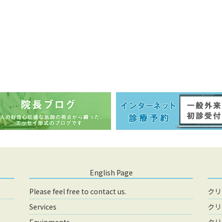
English Page
Please feel free to contact us.
クリ
Services
クリ
Equipments
クリ