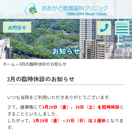
Toggle na
MENU
お知らせ
ホーム
»
3月の臨時休診のお知らせ
3月の臨時休診のお知らせ
いつも当院をご利用いただきありがとうございます．
さて，諸事情にて
3月29日（金），30日（土）を臨時休診
と
することといたしました．
したがって，
3月29日（金）～31日（日）は３連休
となりま
す．