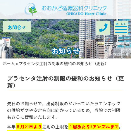
Toggle na
MENU
お知らせ
ホーム
»
プラセンタ注射の制限の緩和のお知らせ（更新）
プラセンタ注射の制限の緩和のお知らせ（更
新）
先日のお知らせで，出荷制限のかかっていたラエンネック
の供給がやや安定方向に向かっているため，当院での制限
もさらに緩和いたします．
本年
８月21日より
注射の上限を
１回あたり3アンプル
まで
，