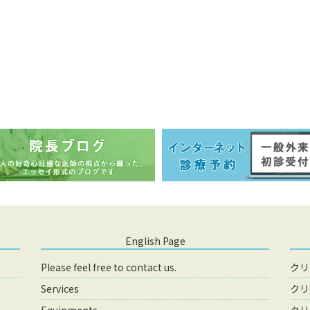
English Page
Please feel free to contact us.
クリ
Services
クリ
Equipments
クリ