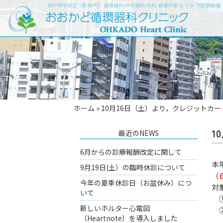
神戸市中央区（新神戸） 循環器科 呼吸器科 外科 禁煙外来 むくみ 下肢静脈
ホーム
»
10月16日（土）より，クレジットカ
1
最近のNEWS
6月からの診療報酬改定に関して
本
9月19日(土）の臨時休診について
（
今年の夏季休診日（お盆休み）につ
対
いて
①
新しいホルター心電図
②
（Heartnote）を導入しました