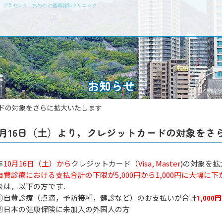
瘤 プラセンタ おおかど循環器科クリニック
お知らせ
ードの対象をさらに拡大いたします
0月16日（土）より，クレジットカードの対象をさ
年
10月16日（土）から
クレジットカード（
Visa, Master
)の対象を
自費診療における支払合計の下限が5,000円から1,000円に大幅に
象は，以下の方です．
自費診療（点滴，予防接種，健診など）のお支払いが合計
1
,
000円
日本の健康保険に未加入の外国人の方