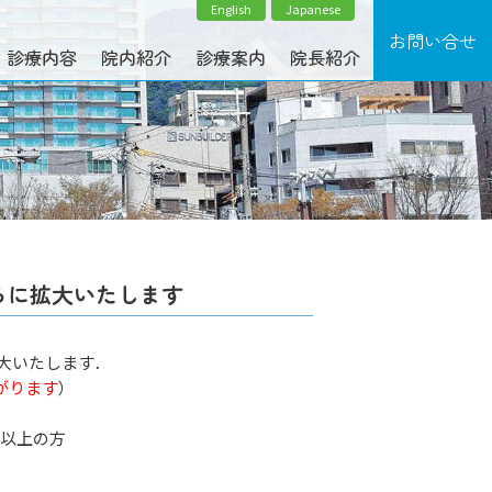
English
Japanese
診療内容
院内紹介
診療案内
院長紹介
らに拡大いたします
拡大いたします．
下がります
）
以上の方