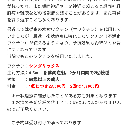
が残ったり，また顔面神経や三叉神経に起こると顔面神経
麻痺や難聴などの後遺症を残すことがあります．また再発
を繰り返すことも多くあります．
最近までは従来の水痘ワクチン（生ワクチン）を代用して
いましたが，最近，帯状疱疹に特化したワクチン（不活化
ワクチン）が使えるようになり，予防効果も約95％と非常
に高くなっています．
当院でもこのワクチンを採用いたしました．
ワクチン：
シングリックス
注射方法：
0.5ｍｌを筋肉注射，2か月間隔で2回接種
対象 ：
50歳以上の成人
．
料金 ：
1回につき23,000円 2回で4,6000円
＊帯状疱疹に罹患したことがある方も対象となります
＊水痘の予防接種の代用としての適応はまだありません
のでご了承ください．
ご予約は受け付けで承っております．