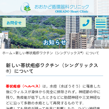
Toggle na
MENU
お知らせ
ホーム
»
新しい帯状疱疹ワクチン（シングリックス®）について
新しい帯状疱疹ワクチン（シングリックス
®）について
帯状疱疹（ヘルペス）
は，水痘（水ぼうそう）に罹患した
後にウィルスが身体から完全に排除されず，神経節の中に
残り，免疫能が低下したときなどに肋間神経や三叉神経な
どに沿って多数の水疱として再発するものです．
治癒しても発疹が残って外見に影響したり，ひどい神経痛