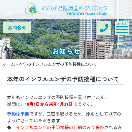
Toggle na
MENU
お知らせ
ホーム
»
本年のインフルエンザの予防接種について
本年のインフルエンザの予防接種について
本年もインフルエンザの予防接種を受け付けます．
期間は，
10月1日から来年1月31日
までです．
予約は不要
ですが，三密を避けるため，原則として以下の
ようにさせていただきます．
◆
インフルエンザの予防接種の目的のみで来院
される方