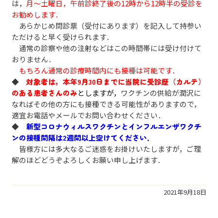
は，
月～土曜日，午前診終了後の12時から12時半の受診を
お勧めします．
あらかじめ問診票（受付にあります）を記入して持参い
ただけると早く受けられます．
通常の診察や他の注射などはこの時間帯には受け付けて
おりません．
もちろん通常の診療時間内にも接種は可能です．
◆
対象者は，本年9月30日までに当院に受診歴（カルテ）
のある患者さんのみ
としますが，
ワクチンの供給が潤沢に
なればその他の方にも接種できる可能性がありますので，
適宜お電話やメールでお問い合わせください．
◆
新型コロナウィルスワクチンとインフルエンザワクチ
ンの接種間隔は2週間以上空けてください．
皆様方には多大なるご迷惑をお掛けいたしますが，ご理
解のほどどうぞよろしくお願い申し上げます．
2021年9月18日