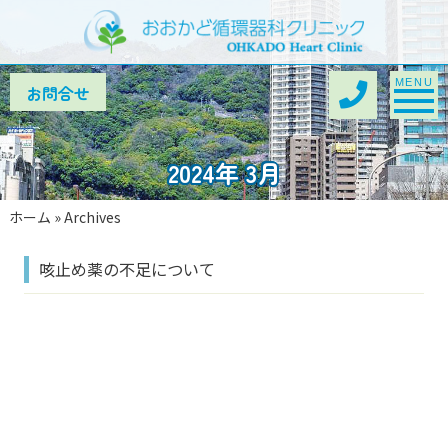
Toggle na
MENU
2024年 3月
ホーム
»
Archives
咳止め薬の不足について