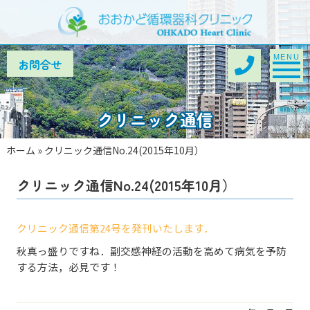
Toggle na
MENU
クリニック通信
ホーム
»
クリニック通信No.24(2015年10月）
クリニック通信No.24(2015年10月）
クリニック通信第24号を発刊いたします．
秋真っ盛りですね．副交感神経の活動を高めて病気を予防
する方法，必見です！