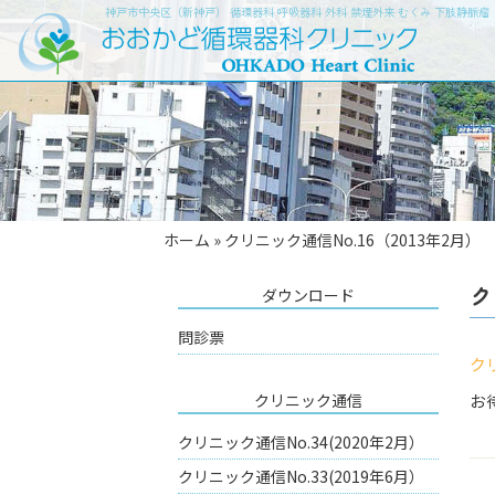
神戸市中央区（新神戸） 循環器科 呼吸器科 外科 禁煙外来 むくみ 下肢静脈
ホーム
»
クリニック通信No.16（2013年2月）
ク
ダウンロード
問診票
ク
クリニック通信
お
クリニック通信No.34(2020年2月）
クリニック通信No.33(2019年6月）